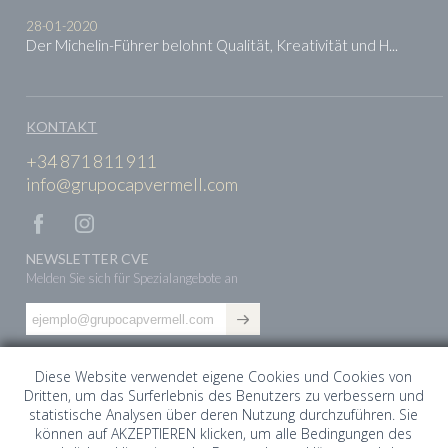
28-01-2020
Der Michelin-Führer belohnt Qualität, Kreativität und H...
KONTAKT
+34 871 811 911
info@grupocapvermell.com
NEWSLETTER CVE
Melden Sie sich für Spezialangebote an
Ich habe die
Datenschutzerkärung gelesen
und akzeptiert.
Diese Website verwendet eigene Cookies und Cookies von
Dritten, um das Surferlebnis des Benutzers zu verbessern und
statistische Analysen über deren Nutzung durchzuführen. Sie
ES
EN
DE
können auf AKZEPTIEREN klicken, um alle Bedingungen des