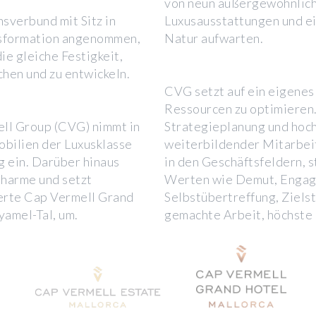
.
von neun außergewöhnliche
sverbund mit Sitz in
Luxusausstattungen und ei
lsformation angenommen,
Natur aufwarten.
ie gleiche Festigkeit,
chen und zu entwickeln.
CVG setzt auf ein eigene
Ressourcen zu optimieren
l Group (CVG) nimmt in
Strategieplanung und hochq
obilien der Luxusklasse
weiterbildender Mitarbei
g ein. Darüber hinaus
in den Geschäftsfeldern, s
Charme und setzt
Werten wie Demut, Engag
ierte Cap Vermell Grand
Selbstübertreffung, Zielst
yamel-Tal, um.
gemachte Arbeit, höchste 