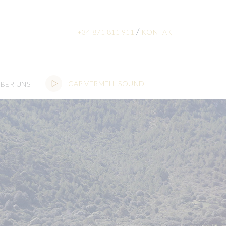
/
+34 871 811 911
KONTAKT
CAP VERMELL SOUND
BER UNS