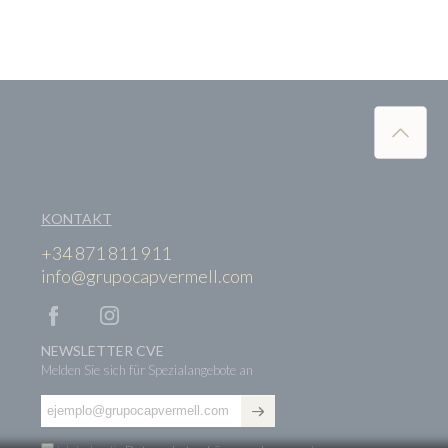
KONTAKT
+34 871 811 911
info@grupocapvermell.com
NEWSLETTER CVE
Melden Sie sich für Spezialangebote an