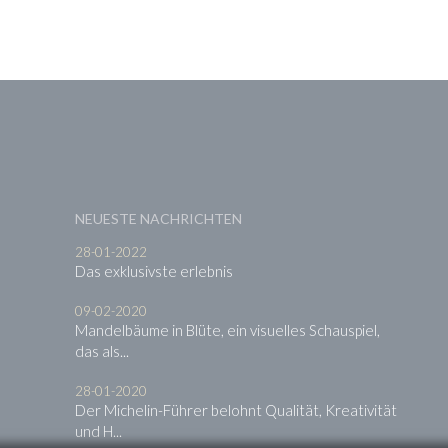
NEUESTE NACHRICHTEN
28-01-2022
Das exklusivste erlebnis
09-02-2020
Mandelbäume in Blüte, ein visuelles Schauspiel,
das als...
28-01-2020
Der Michelin-Führer belohnt Qualität, Kreativität
und H...