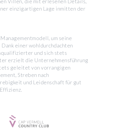
n Villen, die mit erlesenen Details,
ner einzigartigen Lage inmitten der
s Managementmodell, um seine
. Dank einer wohldurchdachten
ualifizierter und sich stets
ter erzielt die Unternehmensführung
tets geleitet von vorrangigen
ement, Streben nach
rebigkeit und Leidenschaft für gut
Effizienz.