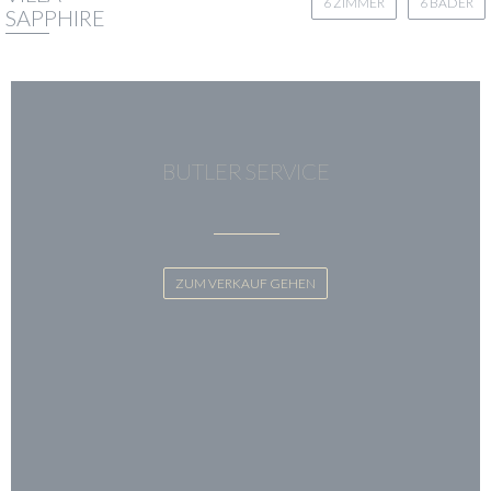
6 ZIMMER
6 BÄDER
SAPPHIRE
BUTLER SERVICE
ZUM VERKAUF GEHEN