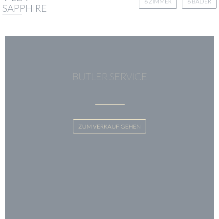
6 ZIMMER
6 BÄDER
SAPPHIRE
BUTLER SERVICE
ZUM VERKAUF GEHEN