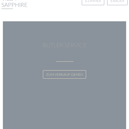
6 ZIMMER
6 BÄDER
SAPPHIRE
BUTLER SERVICE
ZUM VERKAUF GEHEN